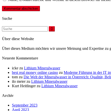
Suche
Suchen
nach:
Über diese Website
Über dieses Medium möchten wir unsere Meinung und Expertise zu ge
Neueste Kommentare
icke
zu
Lithium Mineralwasser
best real money online casino
zu
Moderne Führung in der IT i
tom
zu
Die Welt der Mineralwasser in Österreich: Qualität, Be
ilo meier
zu
Lithium Mineralwasser
Kurt Heitlinger
zu
Lithium Mineralwasser
Archiv
September 2023
April 2023