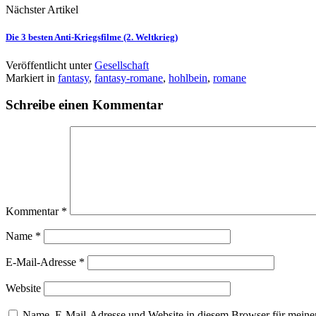
Nächster Artikel
Die 3 besten Anti-Kriegsfilme (2. Weltkrieg)
Veröffentlicht unter
Gesellschaft
Markiert in
fantasy
,
fantasy-romane
,
hohlbein
,
romane
Schreibe einen Kommentar
Kommentar
*
Name
*
E-Mail-Adresse
*
Website
Name, E-Mail-Adresse und Website in diesem Browser für meine