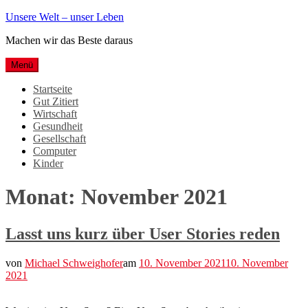
Weiter
Unsere Welt – unser Leben
zum
Machen wir das Beste daraus
Inhalt
Menü
Startseite
Gut Zitiert
Wirtschaft
Gesundheit
Gesellschaft
Computer
Kinder
Monat:
November 2021
Lasst uns kurz über User Stories reden
von
Michael Schweighofer
am
10. November 2021
10. November
2021