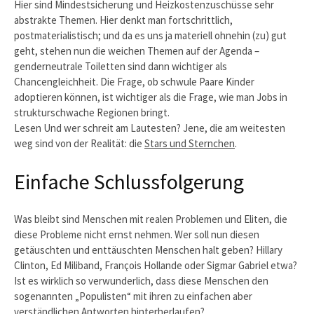
Hier sind Mindestsicherung und Heizkostenzuschüsse sehr
abstrakte Themen. Hier denkt man fortschrittlich,
postmaterialistisch; und da es uns ja materiell ohnehin (zu) gut
geht, stehen nun die weichen Themen auf der Agenda –
genderneutrale Toiletten sind dann wichtiger als
Chancengleichheit. Die Frage, ob schwule Paare Kinder
adoptieren können, ist wichtiger als die Frage, wie man Jobs in
strukturschwache Regionen bringt.
Lesen Und wer schreit am Lautesten? Jene, die am weitesten
weg sind von der Realität: die
Stars und Sternchen
.
Einfache Schlussfolgerung
Was bleibt sind Menschen mit realen Problemen und Eliten, die
diese Probleme nicht ernst nehmen. Wer soll nun diesen
getäuschten und enttäuschten Menschen halt geben? Hillary
Clinton, Ed Miliband, François Hollande oder Sigmar Gabriel etwa?
Ist es wirklich so verwunderlich, dass diese Menschen den
sogenannten „Populisten“ mit ihren zu einfachen aber
verständlichen Antworten hinterherlaufen?