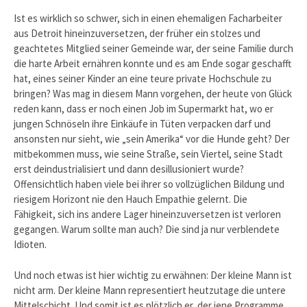
Ist es wirklich so schwer, sich in einen ehemaligen Facharbeiter
aus Detroit hineinzuversetzen, der früher ein stolzes und
geachtetes Mitglied seiner Gemeinde war, der seine Familie durch
die harte Arbeit ernähren konnte und es am Ende sogar geschafft
hat, eines seiner Kinder an eine teure private Hochschule zu
bringen? Was mag in diesem Mann vorgehen, der heute von Glück
reden kann, dass er noch einen Job im Supermarkt hat, wo er
jungen Schnöseln ihre Einkäufe in Tüten verpacken darf und
ansonsten nur sieht, wie „sein Amerika“ vor die Hunde geht? Der
mitbekommen muss, wie seine Straße, sein Viertel, seine Stadt
erst deindustrialisiert und dann desillusioniert wurde?
Offensichtlich haben viele bei ihrer so vollzüglichen Bildung und
riesigem Horizont nie den Hauch Empathie gelernt. Die
Fähigkeit, sich ins andere Lager hineinzuversetzen ist verloren
gegangen. Warum sollte man auch? Die sind ja nur verblendete
Idioten.
Und noch etwas ist hier wichtig zu erwähnen: Der kleine Mann ist
nicht arm. Der kleine Mann representiert heutzutage die untere
Mittelschicht. Und somit ist es plötzlich er, der jene Programme