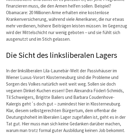
finanzieren muss, die den Armen helfen sollen. Beispiel?
Obamacare: 20 Millionen Arme erhalten eine kostenlose
Krankenversicherung, während viele Amerikaner, die nur etwas
mehr verdienen, höhere Beiträgen leisten müssen. Im Gegenzug
wird der Mittelschicht nur wenig geboten – und sie fühlt sich
ausgenutzt und im Stich gelassen.
Die Sicht des linksliberalen Lagers
In der linksliberalen Lila-Launebär-Welt der Passivhäuser im
Wiener Luxus-Vorort Klosterneuburg sind die Probleme und
Sorgen des Volkes natürlich weit weit weg. Sollen sie doch
veganen Dinkel-Kuchen essen! Den Alexandra Föderl-Schmids,
Til Schweigers, Brigitte Bailers und Barbara Coudenhove-
Kalergis geht´s doch gut – zumindest hier in Klosterneuburg.
Klar, diesem selbstgerechten Bürgertum, dem offenbar die
Deutungshoheit im liberalen Lager zugefallen ist, geht es in der
Tat gut. Hier muss man sich keine Gedanken darüber machen,
warum man trotz formal guter Ausbildung keinen Job bekommt.