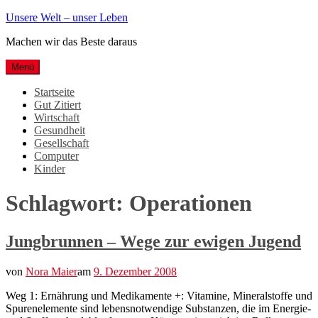
Weiter
Unsere Welt – unser Leben
zum
Machen wir das Beste daraus
Inhalt
Menü
Startseite
Gut Zitiert
Wirtschaft
Gesundheit
Gesellschaft
Computer
Kinder
Schlagwort:
Operationen
Jungbrunnen – Wege zur ewigen Jugend
von
Nora Maier
am
9. Dezember 2008
Weg 1: Ernährung und Medikamente +: Vitamine, Mineralstoffe und
Spurenelemente sind lebensnotwendige Substanzen, die im Energie-