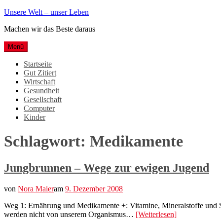
Weiter
Unsere Welt – unser Leben
zum
Machen wir das Beste daraus
Inhalt
Menü
Startseite
Gut Zitiert
Wirtschaft
Gesundheit
Gesellschaft
Computer
Kinder
Schlagwort:
Medikamente
Jungbrunnen – Wege zur ewigen Jugend
von
Nora Maier
am
9. Dezember 2008
Weg 1: Ernährung und Medikamente +: Vitamine, Mineralstoffe und Sp
werden nicht von unserem Organismus…
[Weiterlesen]