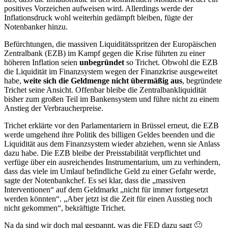
positives Vorzeichen aufweisen wird. Allerdings werde der
Inflationsdruck wohl weiterhin gedämpft bleiben, fügte der
Notenbanker hinzu.
Befürchtungen, die massiven Liquiditätsspritzen der Europäischen
Zentralbank (EZB) im Kampf gegen die Krise führten zu einer
höheren Inflation seien
unbegründet
so Trichet. Obwohl die EZB
die Liquidität im Finanzsystem wegen der Finanzkrise ausgeweitet
habe,
weite sich die Geldmenge nicht übermäßig aus
, begründete
Trichet seine Ansicht. Offenbar bleibe die Zentralbankliquidität
bisher zum großen Teil im Bankensystem und führe nicht zu einem
Anstieg der Verbraucherpreise.
Trichet erklärte vor den Parlamentariern in Brüssel erneut, die EZB
werde umgehend ihre Politik des billigen Geldes beenden und die
Liquidität aus dem Finanzsystem wieder abziehen, wenn sie Anlass
dazu habe. Die EZB bleibe der Preisstabilität verpflichtet und
verfüge über ein ausreichendes Instrumentarium, um zu verhindern,
dass das viele im Umlauf befindliche Geld zu einer Gefahr werde,
sagte der Notenbankchef. Es sei klar, dass die „massiven
Interventionen“ auf dem Geldmarkt „nicht für immer fortgesetzt
werden könnten“. „Aber jetzt ist die Zeit für einen Ausstieg noch
nicht gekommen“, bekräftigte Trichet.
Na da sind wir doch mal gespannt, was die FED dazu sagt 🙂