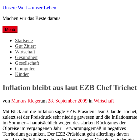
Weiter
Unsere Welt – unser Leben
zum
Machen wir das Beste daraus
Inhalt
Menü
Startseite
Gut Zitiert
Wirtschaft
Gesundheit
Gesellschaft
Computer
Kinder
Inflation bleibt aus laut EZB Chef Trichet
von
Markus Rieger
am
28. September 2009
in
Wirtschaft
Mit Blick auf die Inflation sagte EZB-Präsident Jean-Claude Trichet,
zuletzt sei der Preisdruck sehr niedrig gewesen und die Inflationsrate
im Sommer – hauptsächlich wegen des starken Rückgangs der
Ölpreise im vergangenen Jahr – erwartungsgemäß in negatives
Territorium gesunken. Der EZB-Präsident geht allerdings davon
aus, dass die Inflationsrate in den kommenden Monaten wieder ein