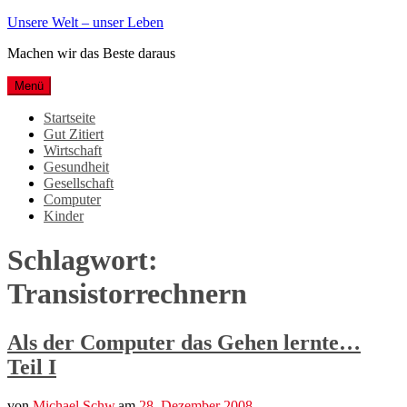
Weiter
Unsere Welt – unser Leben
zum
Machen wir das Beste daraus
Inhalt
Menü
Startseite
Gut Zitiert
Wirtschaft
Gesundheit
Gesellschaft
Computer
Kinder
Schlagwort:
Transistorrechnern
Als der Computer das Gehen lernte…
Teil I
von
Michael Schw.
am
28. Dezember 2008